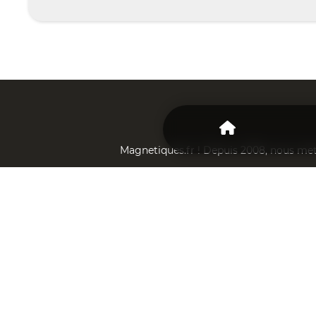
Magnetiques.fr ! Depuis 2008, nous mett
En tant que fabricant, nous somme
Conta
INFOS
PRATIQUES
Qui sommes-nous ?