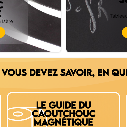
S
C
E
Tableau
 Isère
 VOUS DEVEZ SAVOIR, EN QU
LE GUIDE DU
CAOUTCHOUC
MAGNÉTIQUE