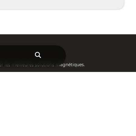
er les meilleures solutions magnétiques.
tion de vos projets personnalisés.
vices.
FOS &
CONTACTS
Téléphone