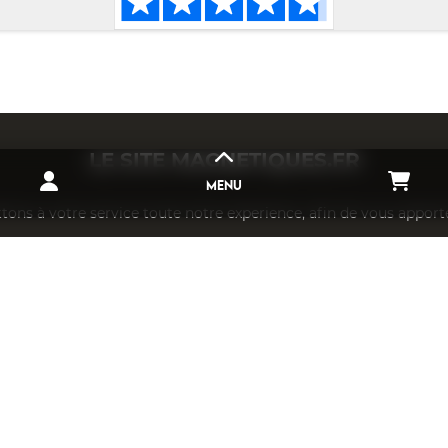
LE SITE
MAGNETIQUES.FR
MENU
ons à votre service toute notre experience, afin de vous apport
s en mesure de vous accompagner dans la conception et réalisa
ctez-nous pour plus d'informations sur notre société et nos ser
DESTOCKAGE
IN
AIMANT NÉODYME
CAOUTCHOUC MAGNÉTIQUE