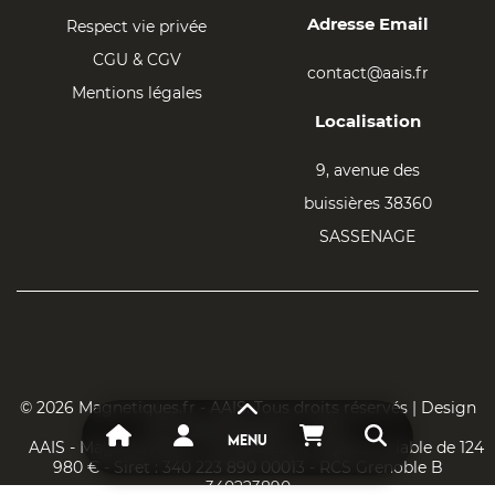
Adresse Email
Respect vie privée
CGU & CGV
contact@aais.fr
Mentions légales
Localisation
9, avenue des
buissières 38360
SASSENAGE
© 2026 Magnetiques.fr - AAIS. Tous droits réservés | Design
par Magnetiques.fr - AAIS
MENU
AAIS - Magnetiques.fr - SCOPSAS au capital variable de 124
980 € - Siret : 340 223 890 00013 - RCS Grenoble B
340223890