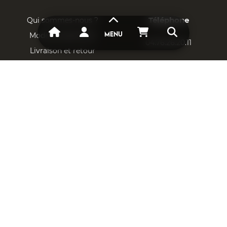
Téléphone
Qui sommes-nous ?
Mode de paiement
MENU
04.76.26.20.11
Livraison et retour
Adresse Email
Respect vie privée
CGU & CGV
contact@aais.fr
Mentions légales
DESTOCKAGE
Localisation
AIMANT NÉODYME
9, avenue des
buissières 38360
CAOUTCHOUC MAGNÉTIQUE
SASSENAGE
SUPPORTS POUR AIMANT
MAISON ET DÉCORATION
IMPRESSION MAGNÉTIQUE