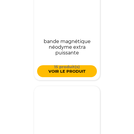
bande magnétique
néodyme extra
puissante
15 produit(s)
VOIR LE PRODUIT