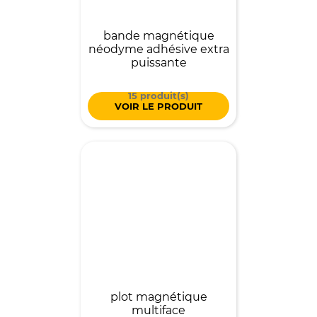
bande magnétique
néodyme adhésive extra
puissante
15 produit(s)
VOIR LE PRODUIT
plot magnétique
multiface