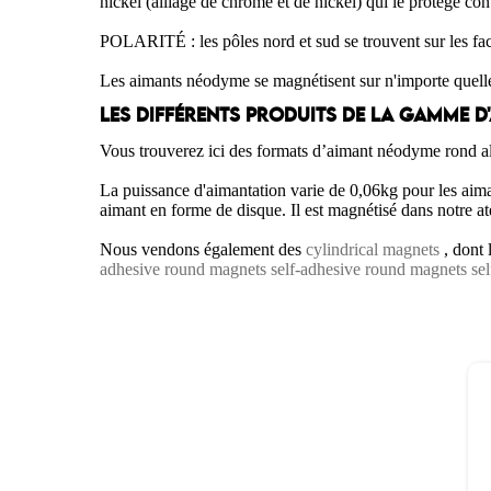
nickel (alliage de chrome et de nickel) qui le protège cont
POLARITÉ : les pôles nord et sud se trouvent sur les fa
Les aimants néodyme se magnétisent sur n'importe quelle 
LES DIFFÉRENTS PRODUITS DE LA GAMME 
Vous trouverez ici des formats d’aimant néodyme rond a
La puissance d'aimantation varie de 0,06kg pour les aiman
aimant en forme de disque. Il est magnétisé dans notre ate
Nous vendons également des
cylindrical magnets
, dont 
adhesive round magnets
self-adhesive round magnets
se