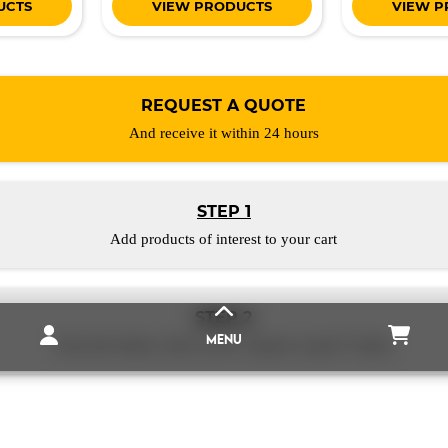
UCTS
VIEW PRODUCTS
VIEW P
REQUEST A QUOTE
And receive it within 24 hours
STEP 1
Add products of interest to your cart
STEP 2
MENU
From the basket, click on the “request a quote” button
STEP 3