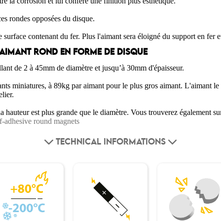
re la corrosion et lui confère une finition plus esthétique.
ces rondes opposées du disque.
surface contenant du fer. Plus l'aimant sera éloigné du support en fer e
D'AIMANT ROND EN FORME DE DISQUE
llant de 2 à 45mm de diamètre et jusqu’à 30mm d'épaisseur.
ts miniatures, à 89kg par aimant pour le plus gros aimant. L'aimant le p
lier.
la hauteur est plus grande que le diamètre. Vous trouverez également sur
lf-adhesive round magnets
TECHNICAL INFORMATIONS