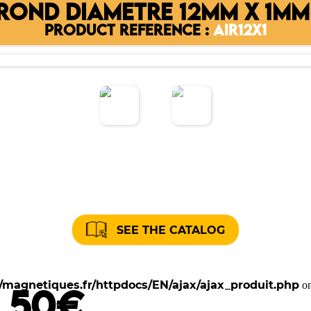
OND DIAMETRE 12MM X 1MM
PRODUCT REFERENCE :
AIR12X1
SEE THE CATALOG
magnetiques.fr/httpdocs/EN/ajax/ajax_produit.php
on
2.50€