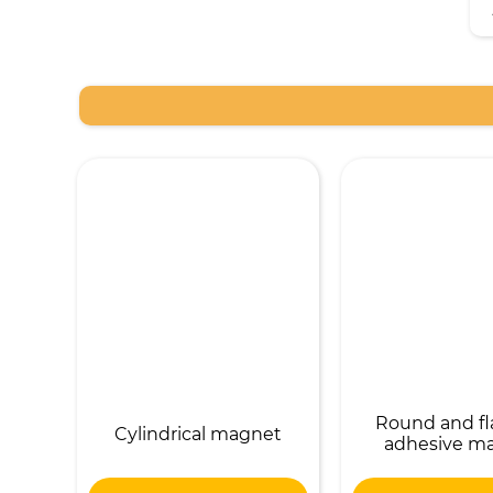
Round and fla
Cylindrical magnet
adhesive m