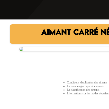
AIMANT CARRÉ N
Conditions d'utilisation des aimants
La force magnétique des aimants
La classification des aimants
Informations sur les modes de paie