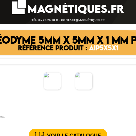
TÉL. 04 76 26 20 11 -
CONTACT@MAGNÉTIQUES.FR
ÉODYME 5MM X 5MM X 1 MM P
RÉFÉRENCE PRODUIT :
AIP5X5X1
ment
VOIR LE CATALOGUE