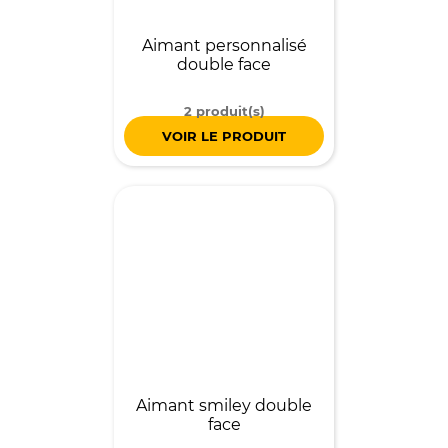
Aimant personnalisé
double face
2 produit(s)
VOIR LE PRODUIT
Aimant smiley double
face