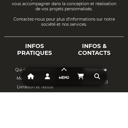
vous accompagner dans la conception et réalisation
de vos projets personnalisés.
Contactez-nous pour plus d'informations sur notre
société et nos services.
INFOS
INFOS &
PRATIQUES
CONTACTS
Téléphone
Qui sommes-nous ?
Mode de paiement
MENU
04.76.26.20.11
Livraison et retour
Adresse Email
Respect vie privée
CGU & CGV
contact@aais.fr
Mentions légales
DESTOCKAGE
Localisation