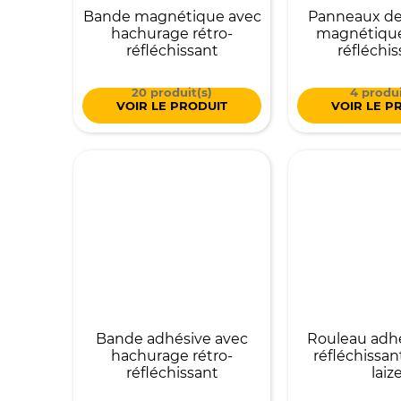
Bande magnétique avec
Panneaux de
hachurage rétro-
magnétique
réfléchissant
réfléchis
20 produit(s)
4 produi
VOIR LE PRODUIT
VOIR LE P
Bande adhésive avec
Rouleau adhé
hachurage rétro-
réfléchissa
réfléchissant
laiz