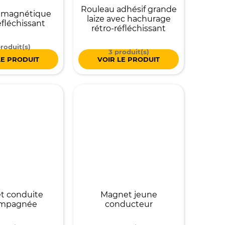
Rouleau adhésif grande
 magnétique
laize avec hachurage
éfléchissant
rétro-réfléchissant
roduit(s)
3 produit(s)
LE PRODUIT
VOIR LE PRODUIT
t conduite
Magnet jeune
ompagnée
conducteur