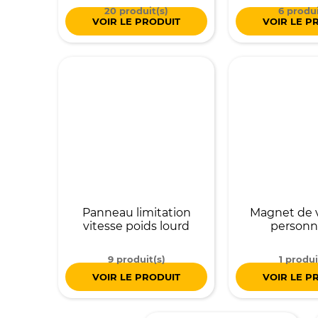
20 produit(s)
6 produi
VOIR LE PRODUIT
VOIR LE P
Panneau limitation
Magnet de 
vitesse poids lourd
personn
9 produit(s)
1 produi
VOIR LE PRODUIT
VOIR LE P