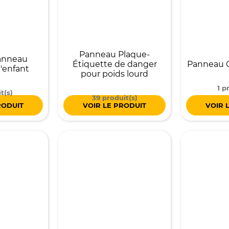
Panneau Plaque-
anneau
Étiquette de danger
Panneau G
d'enfant
pour poids lourd
1 p
t(s)
39 produit(s)
RODUIT
VOIR LE PRODUIT
VOIR 