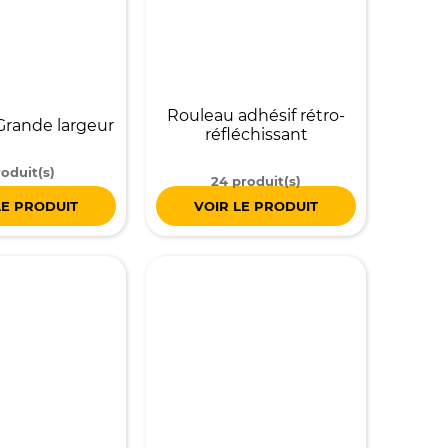
Rouleau adhésif rétro-
rande largeur
réfléchissant
roduit(s)
24 produit(s)
LE PRODUIT
VOIR LE PRODUIT