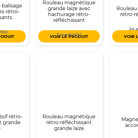
Rouleau magnétique
 balisage
grande laize avec
Rouleau
s rétro-
hachurage rétro-
rétro-r
sants
réfléchissant
24 p
t(s)
3 produit(s)
RODUIT
VOIR LE PRODUIT
VOIR 
sif rétro-
Rouleau magnétique
Magne
nt grande
rétro-réfléchissant
acc
e
grande laize