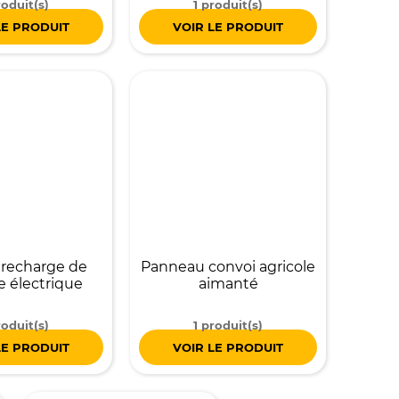
roduit(s)
1 produit(s)
LE PRODUIT
VOIR LE PRODUIT
recharge de
Panneau convoi agricole
e électrique
aimanté
roduit(s)
1 produit(s)
LE PRODUIT
VOIR LE PRODUIT