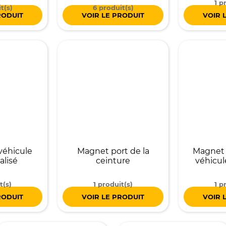
1 p
t(s)
6 produit(s)
RODUIT
VOIR LE PRODUIT
VOIR 
véhicule
Magnet port de la
Magnet 
alisé
ceinture
véhicul
t(s)
1 produit(s)
1 p
RODUIT
VOIR LE PRODUIT
VOIR 