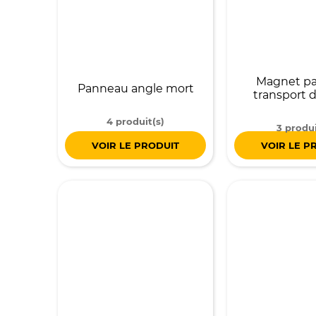
Magnet p
Panneau angle mort
transport 
4 produit(s)
3 produi
VOIR LE PRODUIT
VOIR LE P