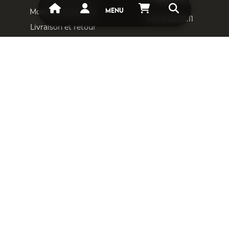
Mode de paiement
MENU
04.76.26.20.11
Livraison et retour
Adresse Email
Respect vie privée
CGU & CGV
contact@aais.fr
Mentions légales
DESTOCKAGE
Localisation
AIMANT NÉODYME
9, avenue des
buissières 38360
CAOUTCHOUC MAGNÉTIQUE
SASSENAGE
SUPPORTS POUR AIMANT
MAISON ET DÉCORATION
IMPRESSION MAGNÉTIQUE
© 2026 Magnetiques.fr - AAIS. Tous droits réservés | Design
par Magnetiques.fr - AAIS