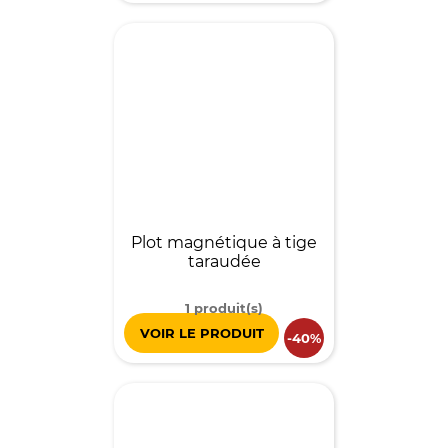
Plot magnétique à tige
taraudée
1 produit(s)
VOIR LE PRODUIT
-40%