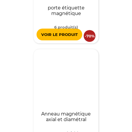
porte étiquette
magnétique
6 produit(s)
VOIR LE PRODUIT
-70%
Anneau magnétique
axial et diamétral