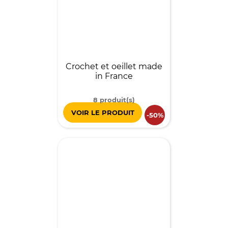
Crochet et oeillet made
in France
8 produit(s)
VOIR LE PRODUIT
-50%