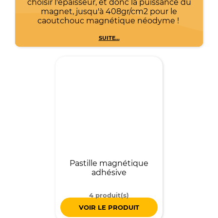
choisir l'épaisseur, et donc la puissance du
magnet, jusqu'à 408gr/cm2 pour le
caoutchouc magnétique néodyme !
SUITE...
Pastille magnétique
adhésive
4 produit(s)
VOIR LE PRODUIT