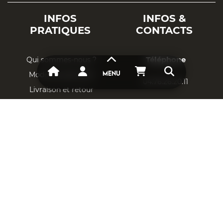
INFOS
INFOS &
PRATIQUES
CONTACTS
Téléphone
Qui sommes-nous ?
Mode de paiement
MENU
04.76.26.20.11
Livraison et retour
Adresse Email
Respect vie privée
CGU & CGV
contact@aais.fr
Mentions légales
DESTOCKAGE
Localisation
AIMANT NÉODYME
9, avenue des
buissières 38360
CAOUTCHOUC MAGNÉTIQUE
SASSENAGE
SUPPORTS POUR AIMANT