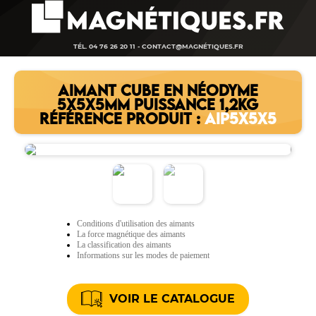
TÉL. 04 76 26 20 11 -
CONTACT@MAGNÉTIQUES.FR
AIMANT CUBE EN NÉODYME
5X5X5MM PUISSANCE 1,2KG
RÉFÉRENCE PRODUIT :
AIP5X5X5
Conditions d'utilisation des aimants
La force magnétique des aimants
La classification des aimants
Informations sur les modes de paiement
VOIR LE CATALOGUE