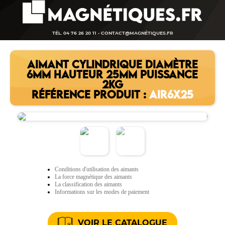
TÉL. 04 76 26 20 11 -
CONTACT@MAGNÉTIQUES.FR
AIMANT CYLINDRIQUE DIAMÈTRE
6MM HAUTEUR 25MM PUISSANCE
2KG
RÉFÉRENCE PRODUIT :
AIR6X25
Conditions d'utilisation des aimants
La force magnétique des aimants
La classification des aimants
Informations sur les modes de paiement
VOIR LE CATALOGUE