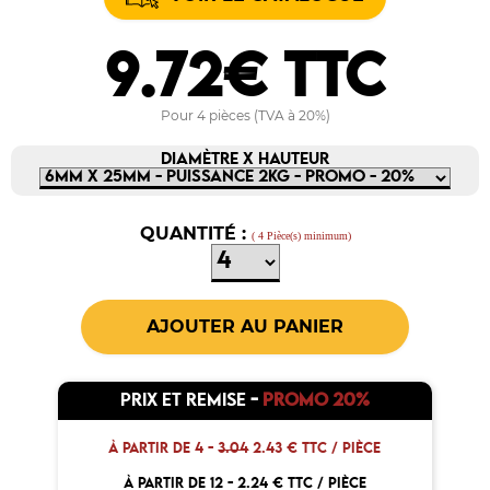
9.72€ TTC
Pour 4 pièces (TVA à 20%)
DIAMÈTRE X HAUTEUR
QUANTITÉ :
( 4 Pièce(s) minimum)
PRIX ET REMISE
-
PROMO 20%
À PARTIR DE 4 -
3.04
2.43 € TTC / PIÈCE
À PARTIR DE 12 -
2.24 € TTC / PIÈCE