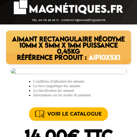
TÉL. 04 76 26 20 11 -
CONTACT@MAGNÉTIQUES.FR
AIMANT RECTANGULAIRE NÉODYME
10MM X 5MM X 1MM PUISSANCE
0,45KG
RÉFÉRENCE PRODUIT :
AIP10X5X1
Conditions d'utilisation des aimants
La force magnétique des aimants
La classification des aimants
Informations sur les modes de paiement
VOIR LE CATALOGUE