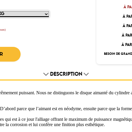
À PA
À PA
À PA
imum)
À PAR
À PAR
BESOIN DE GRAND
DESCRIPTION
trêmement puissant. Nous ne distinguons le disque aimanté du cylindre a
vé. D’abord parce que l’aimant est en néodyme, ensuite parce que la forme
ares qui est à ce jour l'alliage offrant le maximum de puissance magnéti
re la corrosion et lui confère une finition plus esthétique.