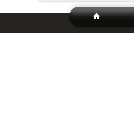
Magnetiques.fr ! Depuis 2008, nous mett
En tant que fabricant, nous somme
Conta
INFOS
PRATIQUES
Qui sommes-nous ?
Mode de paiement
Livraison et retour
Respect vie privée