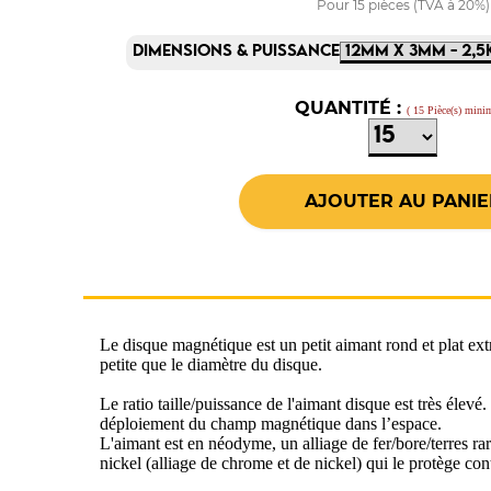
Pour 15 pièces (TVA à 20%)
DIMENSIONS & PUISSANCE
QUANTITÉ :
( 15 Pièce(s) min
Le disque magnétique est un petit aimant rond et plat ex
petite que le diamètre du disque.
Le ratio taille/puissance de l'aimant disque est très éle
déploiement du champ magnétique dans l’espace.
L'aimant est en néodyme, un alliage de fer/bore/terres r
nickel (alliage de chrome et de nickel) qui le protège cont