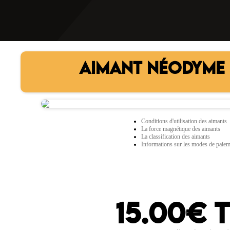
AIMANT NÉODYME 
Conditions d'utilisation des aimants
La force magnétique des aimants
La classification des aimants
Informations sur les modes de paie
15.00€ 