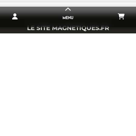
MENU
LE SITE
MAGNETIQUES.FR
ons à votre service toute notre experience, afin de vous apport
s en mesure de vous accompagner dans la conception et réalisa
DESTOCKAGE
ctez-nous pour plus d'informations sur notre société et nos ser
AIMANT NÉODYME
IN
CAOUTCHOUC MAGNÉTIQUE
SUPPORTS POUR AIMANT
MAISON ET DÉCORATION
IMPRESSION MAGNÉTIQUE