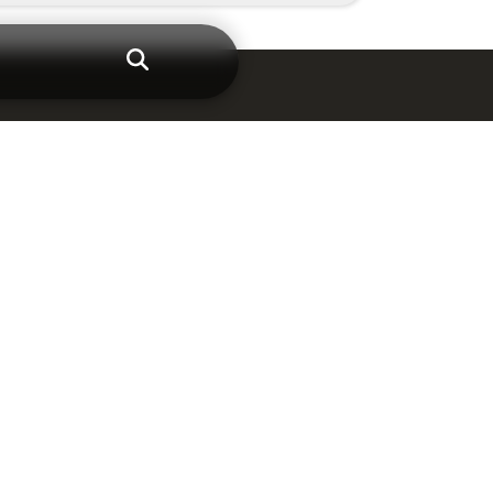
er les meilleures solutions magnétiques.
tion de vos projets personnalisés.
vices.
FOS &
CONTACTS
Téléphone
04.76.26.20.11
Adresse Email