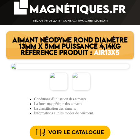
TÉL. 04 76 26 20 11 -
CONTACT@MAGNÉTIQUES.FR
AIMANT NÉODYME ROND DIAMÈTRE
13MM X 5MM PUISSANCE 4,14KG
RÉFÉRENCE PRODUIT :
AIR13X5
Conditions d'utilisation des aimants
La force magnétique des aimants
La classification des aimants
Informations sur les modes de paiement
VOIR LE CATALOGUE