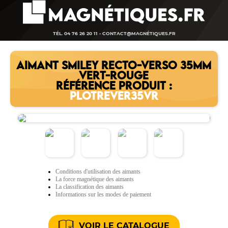
TÉL. 04 76 26 20 11 -
CONTACT@MAGNÉTIQUES.FR
AIMANT SMILEY RECTO-VERSO 35MM
VERT-ROUGE
RÉFÉRENCE PRODUIT :
PLOTREVER35VR
Conditions d'utilisation des aimants
La force magnétique des aimants
La classification des aimants
Informations sur les modes de paiement
VOIR LE CATALOGUE