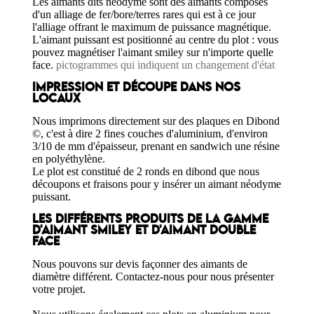
Les aimants dits néodyme sont des aimants composés
d'un alliage de fer/bore/terres rares qui est à ce jour
l'alliage offrant le maximum de puissance magnétique.
L'aimant puissant est positionné au centre du plot : vous
pouvez magnétiser l'aimant smiley sur n'importe quelle
face.
pictogrammes qui indiquent un changement d'état
IMPRESSION ET DÉCOUPE DANS NOS
LOCAUX
Nous imprimons directement sur des plaques en Dibond
©, c'est à dire 2 fines couches d'aluminium, d'environ
3/10 de mm d'épaisseur, prenant en sandwich une résine
en polyéthylène.
Le plot est constitué de 2 ronds en dibond que nous
découpons et fraisons pour y insérer un aimant néodyme
puissant.
LES DIFFÉRENTS PRODUITS DE LA GAMME
D'AIMANT SMILEY ET D'AIMANT DOUBLE
FACE
Nous pouvons sur devis façonner des aimants de
diamètre différent. Contactez-nous pour nous présenter
votre projet.