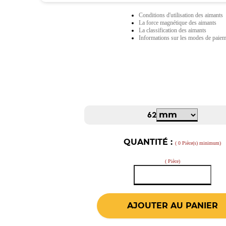
Conditions d'utilisation des aimants
La force magnétique des aimants
La classification des aimants
Informations sur les modes de paie
62
QUANTITÉ :
( 0 Pièce(s) minimum)
( Pièce)