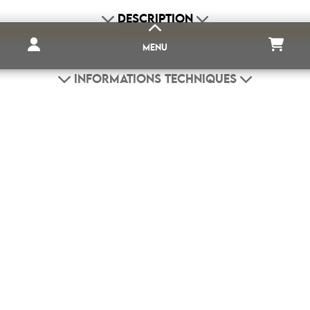
DESCRIPTION
MENU
INFORMATIONS TECHNIQUES
PRODUITS COMPLÉMENTAIRES
DESTOCKAGE
AIMANT NÉODYME
CAOUTCHOUC MAGNÉTIQUE
SUPPORTS POUR AIMANT
MAISON ET DÉCORATION
IMPRESSION MAGNÉTIQUE