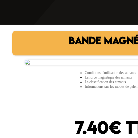
BANDE MAGNÉT
Conditions d'utilisation des aimants
La force magnétique des aimants
La classification des aimants
Informations sur les modes de paie
7.40€ T