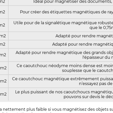
cm2
Idéal pour magnétiser des documents, d
cm2
Pour créer des étiquettes magnétiques de ra
Utile pour de la signalétique magnétique robuste
cm2
que le 0,7
cm2
Adapté pour rendre magnéti
cm2
Adapté pour rendre magnétiq
Adapté pour rendre magnétique des grands obje
cm2
l'épaisseur du
Ce caoutchouc néodyme moins dense est moins
cm2
souplesse que le caout
Ce caoutchouc magnétique extrêmement puissant 
cm2
n’essayez pas de 
Le plus puissant de nos caoutchoucs magnétique
cm2
pouvons sur devis le déc
a nettement plus faible si vous magnétisez des objets su