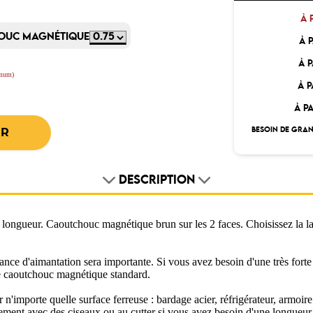
)
À 
HOUC MAGNÉTIQUE
À P
À P
imum)
À P
À PA
BESOIN DE GRAN
DESCRIPTION
ngueur. Caoutchouc magnétique brun sur les 2 faces. Choisissez la lar
ance d'aimantation sera importante. Si vous avez besoin d'une très fort
le caoutchouc magnétique standard.
'importe quelle surface ferreuse : bardage acier, réfrigérateur, armoire 
ment avec des ciseaux ou au cutter si vous avez besoin d'une longueur 