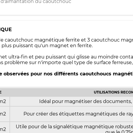
es d'aimantation du caoutchouc
IQUE
s de caoutchouc magnétique ferrite et 3 caoutchouc ma
lus puissant qu'un magnet en ferrite.
net ultra-fin et peu puissant qui glisse au moindre co
ns problème sur n'importe quel type de surface ferreuse
ge observées pour nos différents caoutchoucs magnét
E
UTILISATIONS REC
cm2
Idéal pour magnétiser des documents, d
cm2
Pour créer des étiquettes magnétiques de ra
Utile pour de la signalétique magnétique robuste
cm2
que le 0,7