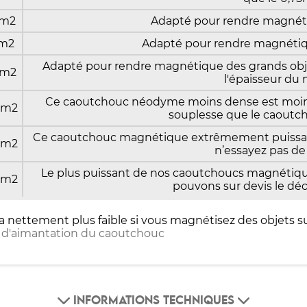
cm2
Adapté pour rendre magnéti
cm2
Adapté pour rendre magnétiq
Adapté pour rendre magnétique des grands obje
cm2
l'épaisseur du
Ce caoutchouc néodyme moins dense est moins
cm2
souplesse que le caout
Ce caoutchouc magnétique extrêmement puissant 
cm2
n’essayez pas de 
Le plus puissant de nos caoutchoucs magnétique
cm2
pouvons sur devis le déc
a nettement plus faible si vous magnétisez des objets su
es d'aimantation du caoutchouc
INFORMATIONS TECHNIQUES