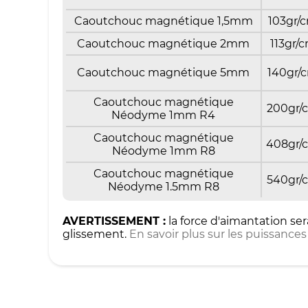
Caoutchouc magnétique 1,5mm
103gr/
Caoutchouc magnétique 2mm
113gr/
Caoutchouc magnétique 5mm
140gr/
Caoutchouc magnétique
200gr/
Néodyme 1mm R4
Caoutchouc magnétique
408gr/
Néodyme 1mm R8
Caoutchouc magnétique
540gr/
Néodyme 1.5mm R8
AVERTISSEMENT :
la force d'aimantation ser
glissement.
En savoir plus sur les puissanc