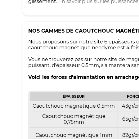
glissement.
En savoir plus sur les puissanc
NOS GAMMES DE CAOUTCHOUC MAGNÉT
Nous proposons sur notre site 6 épaisseur
caoutchouc magnétique néodyme est 4 fois p
Vous ne trouverez pas sur notre site de mag
puissant, d'épaisseur 0,5mm, s'aimantera sa
Voici les forces d'aimantation en arracha
ÉPAISSEUR
FORC
Caoutchouc magnétique 0,5mm
43gr/
Caoutchouc magnétique
65gr/
0,75mm
Caoutchouc magnétique 1mm
82gr/