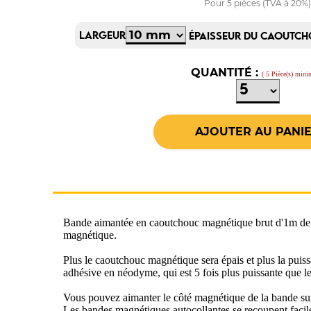
Pour 5 pièces (TVA à 20%
LARGEUR
ÉPAISSEUR DU CAOUTC
QUANTITÉ :
( 5 Pièce(s) min
Bande aimantée en caoutchouc magnétique brut d'1m de lo
magnétique.
Plus le caoutchouc magnétique sera épais et plus la puiss
adhésive en néodyme, qui est 5 fois plus puissante que 
Vous pouvez aimanter le côté magnétique de la bande sur n
Les bandes magnétiques autocollantes se recoupent facile