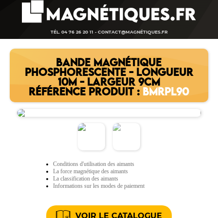
TÉL. 04 76 26 20 11 -
CONTACT@MAGNÉTIQUES.FR
BANDE MAGNÉTIQUE
PHOSPHORESCENTE - LONGUEUR
10M - LARGEUR 9CM
RÉFÉRENCE PRODUIT :
BMRPL90
Conditions d'utilisation des aimants
La force magnétique des aimants
La classification des aimants
Informations sur les modes de paiement
VOIR LE CATALOGUE