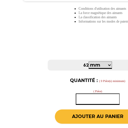
Conditions d'utilisation des aimants
La force magnétique des aimants
La classification des aimants
Informations sur les modes de paie
62
QUANTITÉ :
( 0 Pièce(s) minimum)
( Pièce)