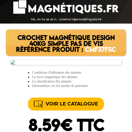
TÉL. 04 76 26 20 11 -
CONTACT@MAGNÉTIQUES.FR
CROCHET MAGNÉTIQUE DESIGN
40KG SIMPLE PAS DE VIS
RÉFÉRENCE PRODUIT :
CMF37FSC
Conditions d'utilisation des aimants
La force magnétique des aimants
La classification des aimants
Informations sur les modes de paiement
VOIR LE CATALOGUE
8.59€ TTC