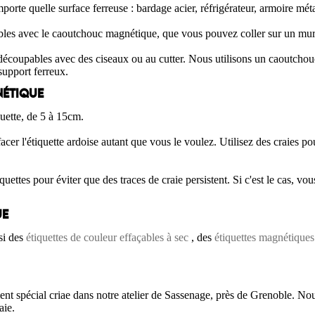
te quelle surface ferreuse : bardage acier, réfrigérateur, armoire métal
les avec le caoutchouc magnétique, que vous pouvez coller sur un mu
t découpables avec des ciseaux ou au cutter. Nous utilisons un caoutch
 support ferreux.
NÉTIQUE
quette, de 5 à 15cm.
facer l'étiquette ardoise autant que vous le voulez. Utilisez des craies pou
ttes pour éviter que des traces de craie persistent. Si c'est le cas, vo
UE
si des
étiquettes de couleur effaçables à sec
, des
étiquettes magnétiques
nt spécial criae dans notre atelier de Sassenage, près de Grenoble. N
aie.