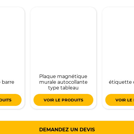
Plaque magnétique
 barre
murale autocollante
étiquette 
type tableau
DUITS
VOIR LE PRODUITS
VOIR LE
DEMANDEZ UN DEVIS