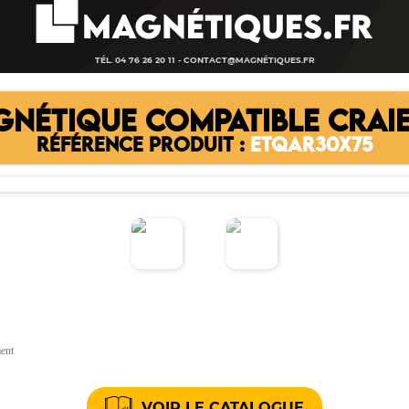
TÉL. 04 76 26 20 11 -
CONTACT@MAGNÉTIQUES.FR
GNÉTIQUE COMPATIBLE CRAI
RÉFÉRENCE PRODUIT :
ETQAR30X75
ment
VOIR LE CATALOGUE