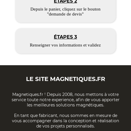
ÉTAPES 2
Depuis le panier, cliquez sur le bouton
"demande de devis"
ÉTAPES 3
Renseigner vos informations et validez
LE SITE
MAGNETIQUES.FR
Magnetiques.fr ! Depuis 2008, nous mettons à votre
service toute notre experience, afin de vous apporter
les meilleures solutions magnétiques.
En tant que fabricant, nous sommes en mesure de
vous accompagner dans la conception et réalisation
de vos projets personnalisés.