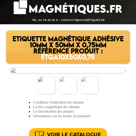
TÉL. 04 76 26 20 11 -
CONTACT@MAGNÉTIQUES.FR
ETIQUETTE MAGNÉTIQUE ADHÉSIVE
10MM X 50MM X 0,75MM
RÉFÉRENCE PRODUIT :
ETQA10X50X0,75
Conditions d'utilisation des aimants
La force magnétique des aimants
La classification des aimants
Informations sur les modes de paiement
VOIR LE CATALOGUE