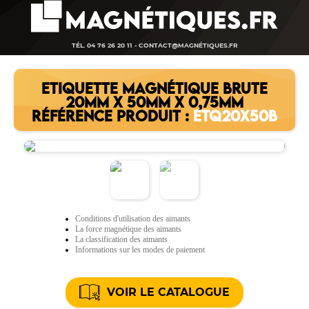
TÉL. 04 76 26 20 11 -
CONTACT@MAGNÉTIQUES.FR
ETIQUETTE MAGNÉTIQUE BRUTE
20MM X 50MM X 0,75MM
RÉFÉRENCE PRODUIT :
ETQ20X50B
Conditions d'utilisation des aimants
La force magnétique des aimants
La classification des aimants
Informations sur les modes de paiement
VOIR LE CATALOGUE