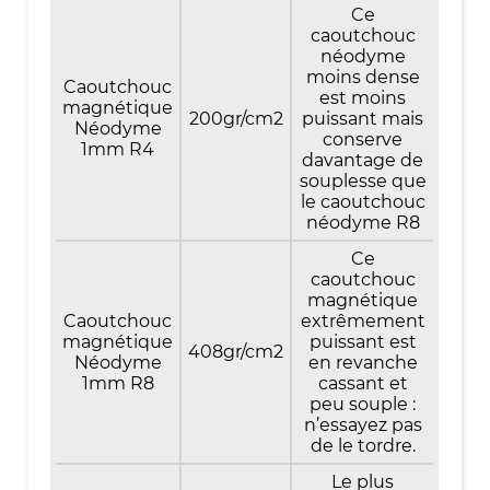
Ce
caoutchouc
néodyme
moins dense
Caoutchouc
est moins
magnétique
200gr/cm2
puissant mais
Néodyme
conserve
1mm R4
davantage de
souplesse que
le caoutchouc
néodyme R8
Ce
caoutchouc
magnétique
Caoutchouc
extrêmement
magnétique
puissant est
408gr/cm2
Néodyme
en revanche
1mm R8
cassant et
peu souple :
n’essayez pas
de le tordre.
Le plus