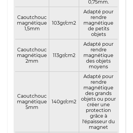
0,75mm.
Adapté pour
Caoutchouc
rendre
magnétique
103gr/cm2
magnétique
1,5mm
de petits
objets
Adapté pour
Caoutchouc
rendre
magnétique
113gr/cm2
magnétique
2mm
des objets
moyens
Adapté pour
rendre
magnétique
des grands
Caoutchouc
objets ou pour
magnétique
140gr/cm2
créer une
5mm
protection
grâce à
l'épaisseur du
magnet