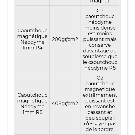
magnet
Ce
caoutchouc
néodyme
moins dense
Caoutchouc
est moins
magnétique
200gr/cm2
puissant mais
Néodyme
conserve
1mm R4
davantage de
souplesse que
le caoutchouc
néodyme R8
Ce
caoutchouc
magnétique
Caoutchouc
extrêmement
magnétique
puissant est
408gr/cm2
Néodyme
en revanche
1mm R8
cassant et
peu souple :
n’essayez pas
de le tordre.