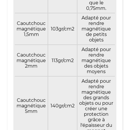
que le
0,75mm.
Adapté pour
Caoutchouc
rendre
magnétique
103gr/cm2
magnétique
1,5mm
de petits
objets
Adapté pour
Caoutchouc
rendre
magnétique
113gr/cm2
magnétique
2mm
des objets
moyens
Adapté pour
rendre
magnétique
des grands
Caoutchouc
objets ou pour
magnétique
140gr/cm2
créer une
5mm
protection
grâce à
l'épaisseur du