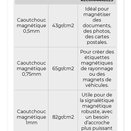
Idéal pour
magnétiser
Caoutchouc
des
magnétique
43gr/cm2
documents,
0,5mm
des photos,
des cartes
postales.
Pour créer des
étiquettes
Caoutchouc
magnétiques
magnétique
65gr/cm2
de rayonnage
0,75mm
ou des
magnets de
véhicules.
Utile pour de
la signalétique
magnétique
Caoutchouc
robuste, avec
magnétique
82gr/cm2
un besoin
1mm
d’accroche
plus puissant