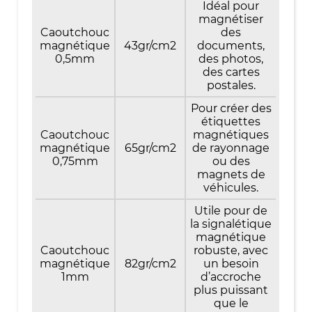
Idéal pour
magnétiser
Caoutchouc
des
magnétique
43gr/cm2
documents,
0,5mm
des photos,
des cartes
postales.
Pour créer des
étiquettes
Caoutchouc
magnétiques
magnétique
65gr/cm2
de rayonnage
0,75mm
ou des
magnets de
véhicules.
Utile pour de
la signalétique
magnétique
Caoutchouc
robuste, avec
magnétique
82gr/cm2
un besoin
1mm
d’accroche
plus puissant
que le