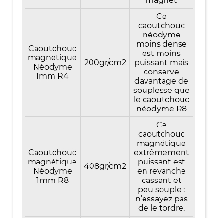
magnet
Ce
caoutchouc
néodyme
moins dense
Caoutchouc
est moins
magnétique
200gr/cm2
puissant mais
Néodyme
conserve
1mm R4
davantage de
souplesse que
le caoutchouc
néodyme R8
Ce
caoutchouc
magnétique
Caoutchouc
extrêmement
magnétique
puissant est
408gr/cm2
Néodyme
en revanche
1mm R8
cassant et
peu souple :
n’essayez pas
de le tordre.