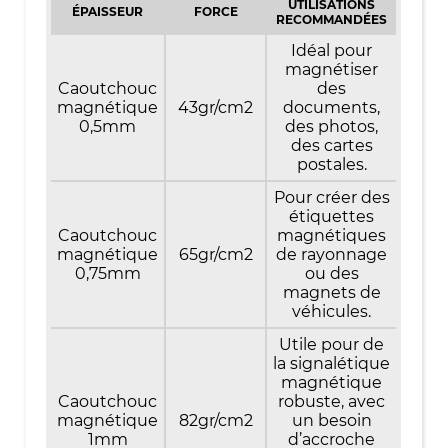
UTILISATIONS
ÉPAISSEUR
FORCE
RECOMMANDÉES
Idéal pour
magnétiser
Caoutchouc
des
magnétique
43gr/cm2
documents,
0,5mm
des photos,
des cartes
postales.
Pour créer des
étiquettes
Caoutchouc
magnétiques
magnétique
65gr/cm2
de rayonnage
0,75mm
ou des
magnets de
véhicules.
Utile pour de
la signalétique
magnétique
Caoutchouc
robuste, avec
magnétique
82gr/cm2
un besoin
1mm
d’accroche