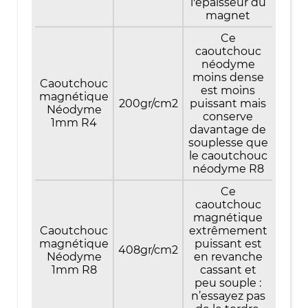
l'épaisseur du
magnet
Ce
caoutchouc
néodyme
moins dense
Caoutchouc
est moins
magnétique
200gr/cm2
puissant mais
Néodyme
conserve
1mm R4
davantage de
souplesse que
le caoutchouc
néodyme R8
Ce
caoutchouc
magnétique
Caoutchouc
extrêmement
magnétique
puissant est
408gr/cm2
Néodyme
en revanche
1mm R8
cassant et
peu souple :
n’essayez pas