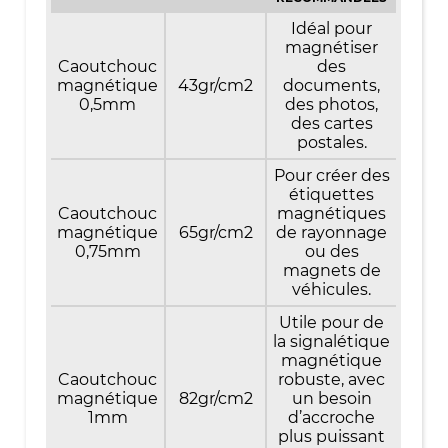
Idéal pour
magnétiser
Caoutchouc
des
magnétique
43gr/cm2
documents,
0,5mm
des photos,
des cartes
postales.
Pour créer des
étiquettes
Caoutchouc
magnétiques
magnétique
65gr/cm2
de rayonnage
0,75mm
ou des
magnets de
véhicules.
Utile pour de
la signalétique
magnétique
Caoutchouc
robuste, avec
magnétique
82gr/cm2
un besoin
1mm
d’accroche
plus puissant