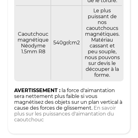
de le tordre.
Le plus
puissant de
nos
caoutchoucs
Caoutchouc
magnétiques.
magnétique
Matériau
540gr/cm2
Néodyme
cassant et
1.5mm R8
peu souple,
nous pouvons
sur devis le
découper à la
forme.
AVERTISSEMENT :
la force d'aimantation
sera nettement plus faible si vous
magnétisez des objets sur un plan vertical à
cause des forces de glissement.
En savoir
plus sur les puissances d'aimantation du
caoutchouc