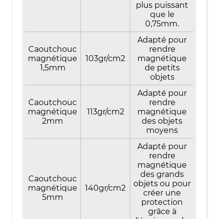
plus puissant
que le
0,75mm.
Adapté pour
Caoutchouc
rendre
magnétique
103gr/cm2
magnétique
1,5mm
de petits
objets
Adapté pour
Caoutchouc
rendre
magnétique
113gr/cm2
magnétique
2mm
des objets
moyens
Adapté pour
rendre
magnétique
des grands
Caoutchouc
objets ou pour
magnétique
140gr/cm2
créer une
5mm
protection
grâce à