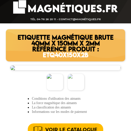
TÉL. 04 76 26 20 11 -
CONTACT@MAGNÉTIQUES.FR
ETIQUETTE MAGNÉTIQUE BRUTE
40MM X 150MM X 2MM
RÉFÉRENCE PRODUIT :
ETQ40X150X2B
Conditions d'utilisation des aimants
La force magnétique des aimants
La classification des aimants
Informations sur les modes de paiement
VOIR LE CATALOGUE