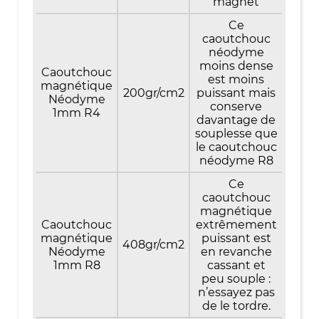
magnet
Ce
caoutchouc
néodyme
moins dense
Caoutchouc
est moins
magnétique
200gr/cm2
puissant mais
Néodyme
conserve
1mm R4
davantage de
souplesse que
le caoutchouc
néodyme R8
Ce
caoutchouc
magnétique
Caoutchouc
extrêmement
magnétique
puissant est
408gr/cm2
Néodyme
en revanche
1mm R8
cassant et
peu souple :
n’essayez pas
de le tordre.