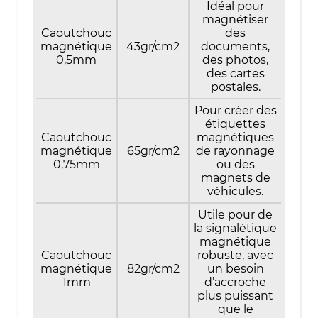
Idéal pour
magnétiser
Caoutchouc
des
magnétique
43gr/cm2
documents,
0,5mm
des photos,
des cartes
postales.
Pour créer des
étiquettes
Caoutchouc
magnétiques
magnétique
65gr/cm2
de rayonnage
0,75mm
ou des
magnets de
véhicules.
Utile pour de
la signalétique
magnétique
Caoutchouc
robuste, avec
magnétique
82gr/cm2
un besoin
1mm
d’accroche
plus puissant
que le