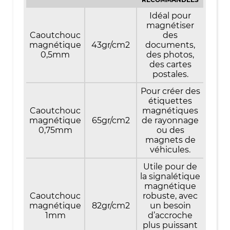
Idéal pour
magnétiser
Caoutchouc
des
magnétique
43gr/cm2
documents,
0,5mm
des photos,
des cartes
postales.
Pour créer des
étiquettes
Caoutchouc
magnétiques
magnétique
65gr/cm2
de rayonnage
0,75mm
ou des
magnets de
véhicules.
Utile pour de
la signalétique
magnétique
Caoutchouc
robuste, avec
magnétique
82gr/cm2
un besoin
1mm
d’accroche
plus puissant