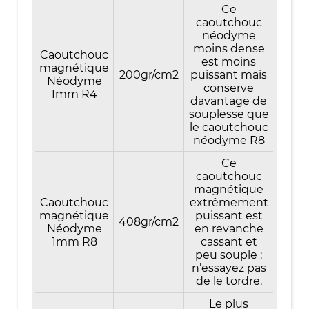
Ce
caoutchouc
néodyme
moins dense
Caoutchouc
est moins
magnétique
200gr/cm2
puissant mais
Néodyme
conserve
1mm R4
davantage de
souplesse que
le caoutchouc
néodyme R8
Ce
caoutchouc
magnétique
Caoutchouc
extrêmement
magnétique
puissant est
408gr/cm2
Néodyme
en revanche
1mm R8
cassant et
peu souple :
n’essayez pas
de le tordre.
Le plus