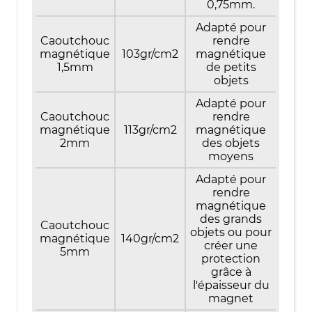
0,75mm.
Adapté pour
Caoutchouc
rendre
magnétique
103gr/cm2
magnétique
1,5mm
de petits
objets
Adapté pour
Caoutchouc
rendre
magnétique
113gr/cm2
magnétique
2mm
des objets
moyens
Adapté pour
rendre
magnétique
des grands
Caoutchouc
objets ou pour
magnétique
140gr/cm2
créer une
5mm
protection
grâce à
l'épaisseur du
magnet