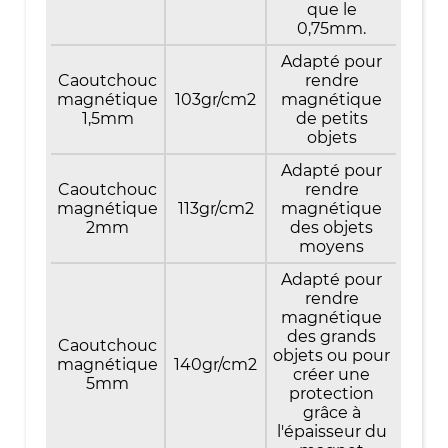
que le
0,75mm.
Adapté pour
Caoutchouc
rendre
magnétique
103gr/cm2
magnétique
1,5mm
de petits
objets
Adapté pour
Caoutchouc
rendre
magnétique
113gr/cm2
magnétique
2mm
des objets
moyens
Adapté pour
rendre
magnétique
des grands
Caoutchouc
objets ou pour
magnétique
140gr/cm2
créer une
5mm
protection
grâce à
l'épaisseur du