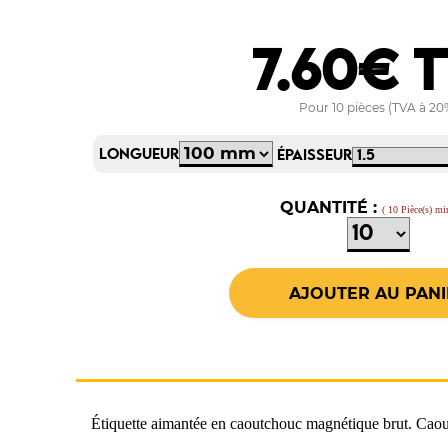
7.60€ 
Pour 10 pièces (TVA à 20
LONGUEUR
ÉPAISSEUR
QUANTITÉ :
( 10 Pièce(s) m
Étiquette aimantée en caoutchouc magnétique brut. Caou