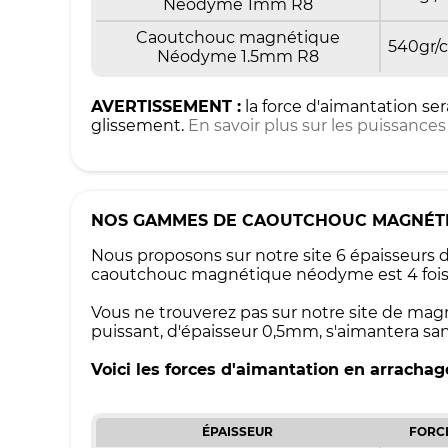
Néodyme 1mm R8
Caoutchouc magnétique
540gr/
Néodyme 1.5mm R8
AVERTISSEMENT :
la force d'aimantation ser
glissement.
En savoir plus sur les puissanc
NOS GAMMES DE CAOUTCHOUC MAGNÉT
Nous proposons sur notre site 6 épaisseur
caoutchouc magnétique néodyme est 4 fois p
Vous ne trouverez pas sur notre site de mag
puissant, d'épaisseur 0,5mm, s'aimantera sa
Voici les forces d'aimantation en arracha
ÉPAISSEUR
FORC