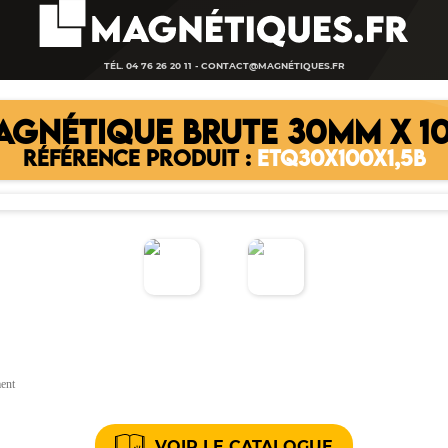
TÉL. 04 76 26 20 11 -
CONTACT@MAGNÉTIQUES.FR
AGNÉTIQUE BRUTE 30MM X 1
RÉFÉRENCE PRODUIT :
ETQ30X100X1,5B
ment
VOIR LE CATALOGUE