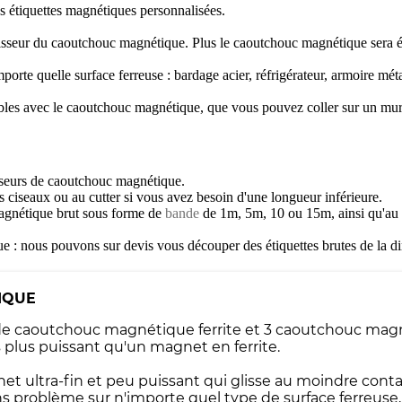
os étiquettes magnétiques personnalisées.
paisseur du caoutchouc magnétique. Plus le caoutchouc magnétique sera é
te quelle surface ferreuse : bardage acier, réfrigérateur, armoire métal
les avec le caoutchouc magnétique, que vous pouvez coller sur un mu
sseurs de caoutchouc magnétique.
s ciseaux ou au cutter si vous avez besoin d'une longueur inférieure.
agnétique brut sous forme de
bande
de 1m, 5m, 10 ou 15m, ainsi qu'au
ue : nous pouvons sur devis vous découper des étiquettes brutes de la 
IQUE
s de caoutchouc magnétique ferrite et 3 caoutchouc ma
lus puissant qu'un magnet en ferrite.
net ultra-fin et peu puissant qui glisse au moindre co
ns problème sur n'importe quel type de surface ferreuse