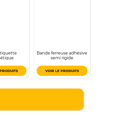
tiquette
Bande ferreuse adhésive
étique
semi rigide
 PRODUITS
VOIR LE PRODUITS