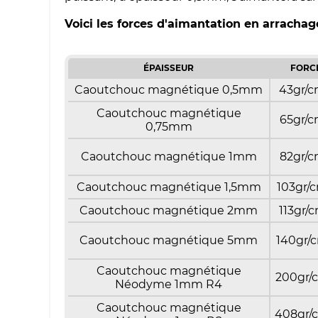
Voici les forces d'aimantation en arracha
ÉPAISSEUR
FORC
Caoutchouc magnétique 0,5mm
43gr/
Caoutchouc magnétique
65gr/
0,75mm
Caoutchouc magnétique 1mm
82gr/
Caoutchouc magnétique 1,5mm
103gr/
Caoutchouc magnétique 2mm
113gr/
Caoutchouc magnétique 5mm
140gr/
Caoutchouc magnétique
200gr/
Néodyme 1mm R4
Caoutchouc magnétique
408gr/