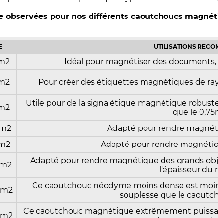
ge observées pour nos différents caoutchoucs magnét
E
UTILISATIONS REC
cm2
Idéal pour magnétiser des documents, d
cm2
Pour créer des étiquettes magnétiques de ra
Utile pour de la signalétique magnétique robuste
cm2
que le 0,7
cm2
Adapté pour rendre magnéti
cm2
Adapté pour rendre magnétiq
Adapté pour rendre magnétique des grands obje
cm2
l'épaisseur du
Ce caoutchouc néodyme moins dense est moins
cm2
souplesse que le caout
Ce caoutchouc magnétique extrêmement puissant 
cm2