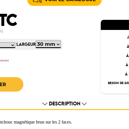
TTC
%)
À
LARGEUR
À
À
inimum)
À
À 
BESOIN DE G
DESCRIPTION
tchouc magnétique brun sur les 2 faces.