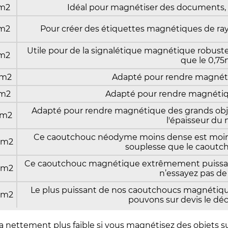
cm2
Idéal pour magnétiser des documents, d
cm2
Pour créer des étiquettes magnétiques de ra
Utile pour de la signalétique magnétique robuste
cm2
que le 0,7
cm2
Adapté pour rendre magnéti
cm2
Adapté pour rendre magnétiq
Adapté pour rendre magnétique des grands obje
cm2
l'épaisseur du
Ce caoutchouc néodyme moins dense est moins
cm2
souplesse que le caout
Ce caoutchouc magnétique extrêmement puissant 
cm2
n’essayez pas de 
Le plus puissant de nos caoutchoucs magnétique
cm2
pouvons sur devis le déc
a nettement plus faible si vous magnétisez des objets su