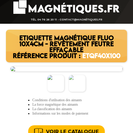
TÉL. 04 76 26 20 11 -
CONTACT@MAGNÉTIQUES.FR
ETIQUETTE MAGNÉTIQUE FLUO
10X4CM - REVÊTEMENT FEUTRE
EFFAÇABLE
RÉFÉRENCE PRODUIT :
ETQF40X100
Conditions d'utilisation des aimants
La force magnétique des aimants
La classification des aimants
Informations sur les modes de paiement
VOIR LE CATALOGUE