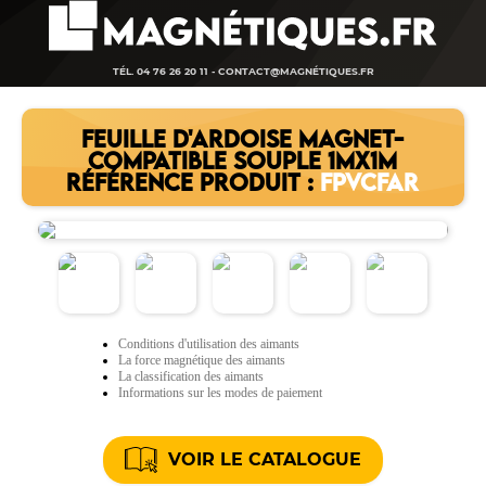
TÉL. 04 76 26 20 11 -
CONTACT@MAGNÉTIQUES.FR
FEUILLE D'ARDOISE MAGNET-
COMPATIBLE SOUPLE 1MX1M
RÉFÉRENCE PRODUIT :
FPVCFAR
Conditions d'utilisation des aimants
La force magnétique des aimants
La classification des aimants
Informations sur les modes de paiement
VOIR LE CATALOGUE