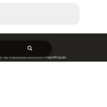
er les meilleures solutions magnétiques.
tion de vos projets personnalisés.
vices.
FOS &
CONTACTS
Téléphone