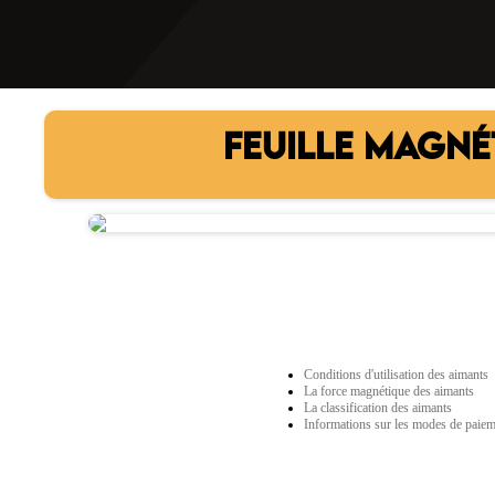
FEUILLE MAGNÉ
Conditions d'utilisation des aimants
La force magnétique des aimants
La classification des aimants
Informations sur les modes de paie