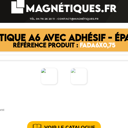
TÉL. 04 76 26 20 11 -
CONTACT@MAGNÉTIQUES.FR
TIQUE A6 AVEC ADHÉSIF - ÉP
RÉFÉRENCE PRODUIT :
FADA6X0,75
ment
VOIR LE CATALOGUE