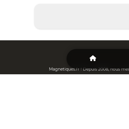
Magnetiques.fr ! Depuis 2008, nous mett
En tant que fabricant, nous somme
Conta
INFOS
PRATIQUES
Qui sommes-nous ?