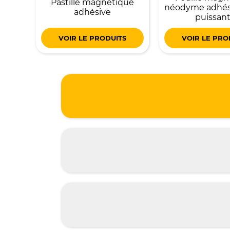
Pastille magnétique
néodyme adhési
adhésive
puissan
VOIR LE PRODUITS
VOIR LE PRO