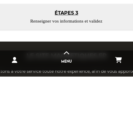
ÉTAPES 3
Renseigner vos informations et validez
LE SITE
MAGNETIQUES.FR
MENU
ons à votre service toute notre experience, afin de vous apport
s en mesure de vous accompagner dans la conception et réalisa
ctez-nous pour plus d'informations sur notre société et nos ser
DESTOCKAGE
IN
AIMANT NÉODYME
CAOUTCHOUC MAGNÉTIQUE