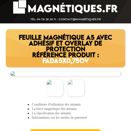
TÉL. 04 76 26 20 11 -
CONTACT@MAGNÉTIQUES.FR
FEUILLE MAGNÉTIQUE A5 AVEC
ADHÉSIF ET OVERLAY DE
PROTECTION
RÉFÉRENCE PRODUIT :
FADA5X0,75OV
Conditions d'utilisation des aimants
La force magnétique des aimants
La classification des aimants
Informations sur les modes de paiement