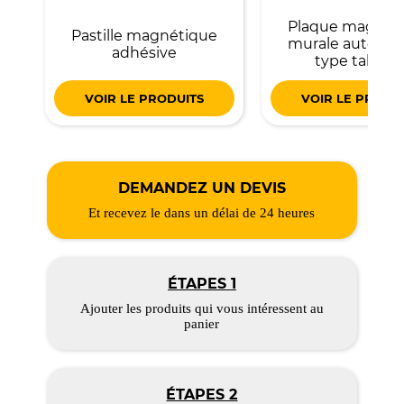
Plaque magnét
Pastille magnétique
murale autocoll
adhésive
type tablea
VOIR LE PRODUITS
VOIR LE PRODU
DEMANDEZ UN DEVIS
Et recevez le dans un délai de 24 heures
ÉTAPES 1
Ajouter les produits qui vous intéressent au
panier
ÉTAPES 2