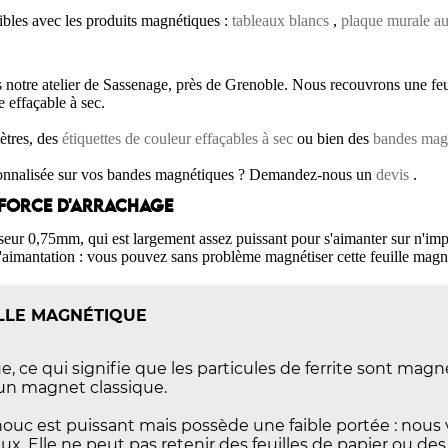
ibles avec les produits magnétiques :
tableaux blancs
,
plaque murale au
s notre atelier de Sassenage, près de Grenoble. Nous recouvrons une f
e effaçable à sec.
ètres, des
étiquettes de couleur effaçables à sec
ou bien des
bandes magn
sonnalisée sur vos bandes magnétiques ? Demandez-nous un
devis
.
 FORCE D'ARRACHAGE
eur 0,75mm, qui est largement assez puissant pour s'aimanter sur n'impo
'aimantation : vous pouvez sans problème magnétiser cette feuille magn
ILLE MAGNÉTIQUE
 ce qui signifie que les particules de ferrite sont mag
un magnet classique.
c est puissant mais possède une faible portée : nous
eux. Elle ne peut pas retenir des feuilles de papier ou des