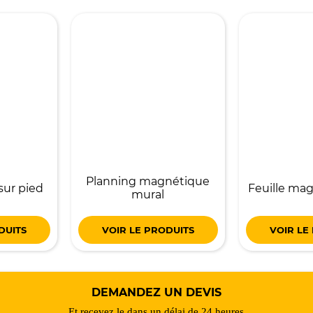
Planning magnétique
sur pied
Feuille mag
mural
DUITS
VOIR LE PRODUITS
VOIR LE
DEMANDEZ UN DEVIS
Et recevez le dans un délai de 24 heures