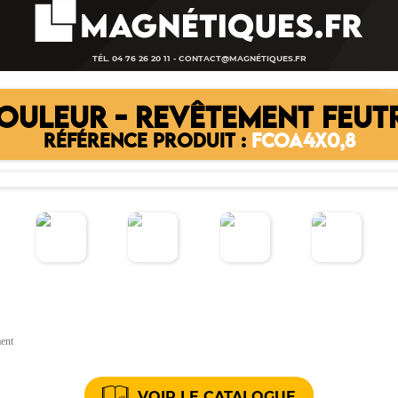
TÉL. 04 76 26 20 11 -
CONTACT@MAGNÉTIQUES.FR
COULEUR - REVÊTEMENT FEUT
RÉFÉRENCE PRODUIT :
FCOA4X0,8
ment
VOIR LE CATALOGUE