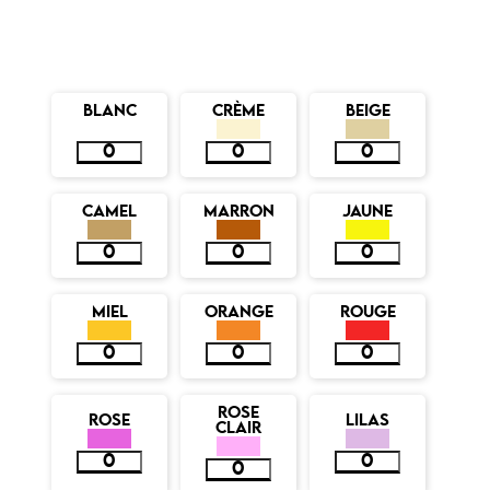
BLANC
CRÈME
BEIGE
CAMEL
MARRON
JAUNE
MIEL
ORANGE
ROUGE
ROSE
ROSE
LILAS
CLAIR