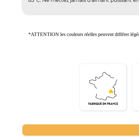
85°C. Ne mettez jamais d'aimant puissant en
*ATTENTION les couleurs réelles peuvent différer légère