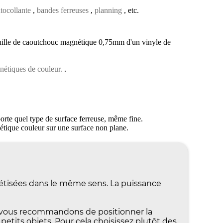
tocollante
,
bandes ferreuses
,
planning
, etc.
euille de caoutchouc magnétique 0,75mm d'un vinyle de
étiques de couleur.
.
rte quel type de surface ferreuse, même fine.
étique couleur sur une surface non plane.
nétisées dans le même sens. La puissance
 vous recommandons de positionner la
 petits objets. Pour cela choisissez plutôt des