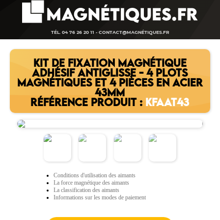
TÉL. 04 76 26 20 11 -
CONTACT@MAGNÉTIQUES.FR
KIT DE FIXATION MAGNÉTIQUE
ADHÉSIF ANTIGLISSE - 4 PLOTS
MAGNÉTIQUES ET 4 PIÈCES EN ACIER
43MM
RÉFÉRENCE PRODUIT :
KFAAT43
Conditions d'utilisation des aimants
La force magnétique des aimants
La classification des aimants
Informations sur les modes de paiement