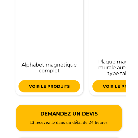
Plaque magnét
Alphabet magnétique
murale autocoll
complet
type tablea
VOIR LE PRODUITS
VOIR LE PRODU
DEMANDEZ UN DEVIS
Et recevez le dans un délai de 24 heures