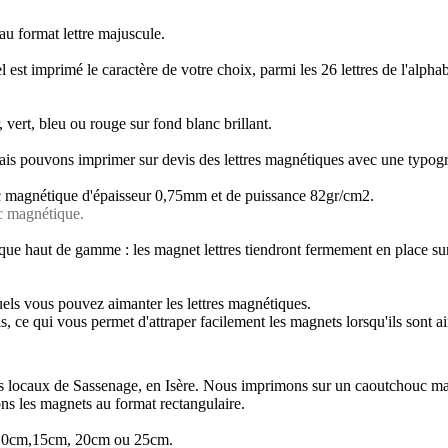
u format lettre majuscule.
 est imprimé le caractère de votre choix, parmi les 26 lettres de l'alpha
 vert, bleu ou rouge sur fond blanc brillant.
is pouvons imprimer sur devis des lettres magnétiques avec une typogr
c magnétique d'épaisseur 0,75mm et de puissance 82gr/cm2.
uc magnétique.
e haut de gamme : les magnet lettres tiendront fermement en place sur 
uels vous pouvez aimanter les lettres magnétiques.
ce qui vous permet d'attraper facilement les magnets lorsqu'ils sont a
os locaux de Sassenage, en Isère. Nous imprimons sur un caoutchouc ma
ons les magnets au format rectangulaire.
m, 10cm,15cm, 20cm ou 25cm.