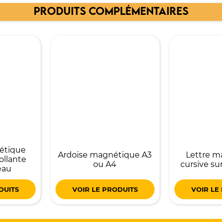
PRODUITS COMPLÉMENTAIRES
étique
Ardoise magnétique A3
Lettre m
ollante
ou A4
cursive su
eau
DUITS
VOIR LE PRODUITS
VOIR LE