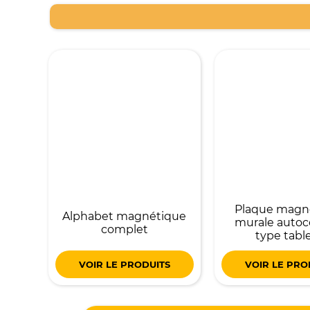
Plaque magn
Alphabet magnétique
murale autoc
complet
type tabl
VOIR LE PRODUITS
VOIR LE PRO