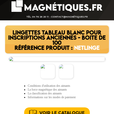
TÉL. 04 76 26 20 11 -
CONTACT@MAGNÉTIQUES.FR
LINGETTES TABLEAU BLANC POUR
INSCRIPTIONS ANCIENNES - BOITE DE
100
RÉFÉRENCE PRODUIT :
NETLINGE
Conditions d'utilisation des aimants
La force magnétique des aimants
La classification des aimants
Informations sur les modes de paiement
VOIR LE CATALOGUE