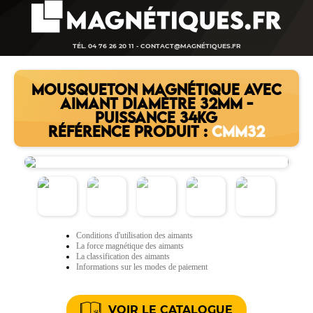
TÉL. 04 76 26 20 11 -
CONTACT@MAGNÉTIQUES.FR
MOUSQUETON MAGNÉTIQUE AVEC
AIMANT DIAMÈTRE 32MM -
PUISSANCE 34KG
RÉFÉRENCE PRODUIT :
CMM32
Conditions d'utilisation des aimants
La force magnétique des aimants
La classification des aimants
Informations sur les modes de paiement
VOIR LE CATALOGUE