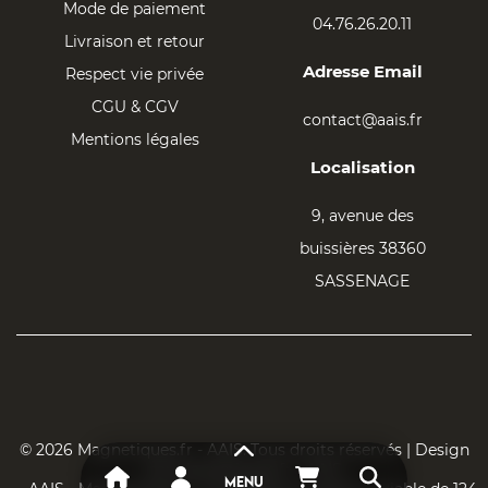
Mode de paiement
04.76.26.20.11
Livraison et retour
Adresse Email
Respect vie privée
CGU & CGV
contact@aais.fr
Mentions légales
Localisation
9, avenue des
buissières 38360
SASSENAGE
© 2026 Magnetiques.fr - AAIS. Tous droits réservés | Design
par Magnetiques.fr - AAIS
MENU