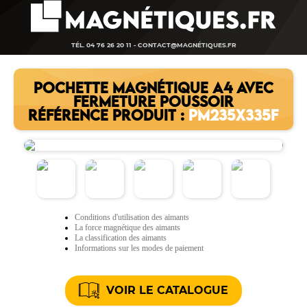
TÉL. 04 76 26 20 11 -
CONTACT@MAGNÉTIQUES.FR
POCHETTE MAGNÉTIQUE A4 AVEC
FERMETURE POUSSOIR
RÉFÉRENCE PRODUIT :
PM235X335F
Conditions d'utilisation des aimants
La force magnétique des aimants
La classification des aimants
Informations sur les modes de paiement
VOIR LE CATALOGUE