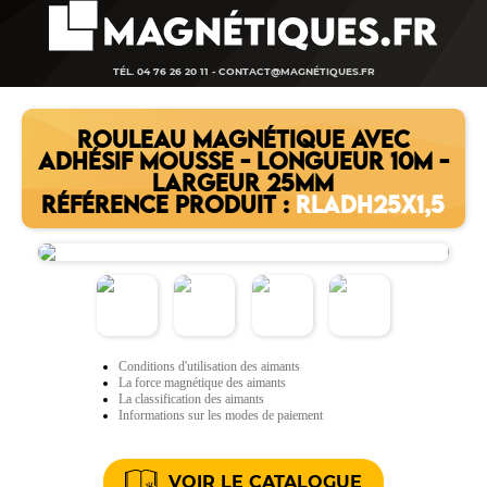
TÉL. 04 76 26 20 11 -
CONTACT@MAGNÉTIQUES.FR
ROULEAU MAGNÉTIQUE AVEC
ADHÉSIF MOUSSE - LONGUEUR 10M -
LARGEUR 25MM
RÉFÉRENCE PRODUIT :
RLADH25X1,5
Conditions d'utilisation des aimants
La force magnétique des aimants
La classification des aimants
Informations sur les modes de paiement
VOIR LE CATALOGUE