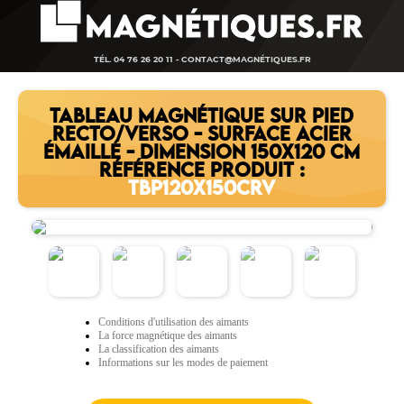
TÉL. 04 76 26 20 11 -
CONTACT@MAGNÉTIQUES.FR
TABLEAU MAGNÉTIQUE SUR PIED
RECTO/VERSO - SURFACE ACIER
ÉMAILLÉ - DIMENSION 150X120 CM
RÉFÉRENCE PRODUIT :
TBP120X150CRV
Conditions d'utilisation des aimants
La force magnétique des aimants
La classification des aimants
Informations sur les modes de paiement