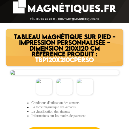
TÉL. 04 76 26 20 11 -
CONTACT@MAGNÉTIQUES.FR
TABLEAU MAGNÉTIQUE SUR PIED -
IMPRESSION PERSONNALISÉE -
DIMENSION 210X120 CM
RÉFÉRENCE PRODUIT :
TBP120X210CPERSO
Conditions d'utilisation des aimants
La force magnétique des aimants
La classification des aimants
Informations sur les modes de paiement